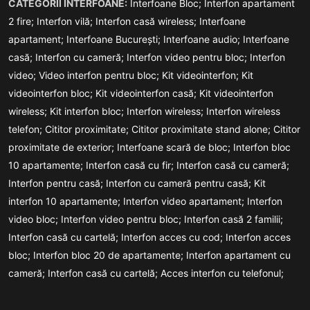
CATEGORII INTERFOANE:
Interfoane Bloc;
Interfon apartament
2 fire;
Interfon vilă;
Interfon casă wireless;
Interfoane
apartament;
Interfoane București;
Interfoane audio;
Interfoane
casă;
Interfon cu cameră;
Interfon video pentru bloc;
Interfon
video;
Video interfon pentru bloc;
Kit videointerfon;
Kit
videointerfon bloc;
Kit videointerfon casă;
Kit videointerfon
wireless;
Kit interfon bloc;
Interfon wireless;
Interfon wireless
telefon;
Cititor proximitate;
Cititor proximitate stand alone;
Cititor
proximitate de exterior;
Interfoane scară de bloc;
Interfon bloc
10 apartamente;
Interfon casă cu fir;
Interfon casă cu cameră;
Interfon pentru casă;
Interfon cu cameră pentru casă;
Kit
interfon 10 apartamente;
Interfon video apartament;
Interfon
video bloc;
Interfon video pentru bloc;
Interfon casă 2 familii;
Interfon casă cu cartelă;
Interfon acces cu cod;
Interfon acces
bloc;
Interfon bloc 20 de apartamente;
Interfon apartament cu
cameră;
Interfon casă cu cartelă;
Acces interfon cu telefonul;