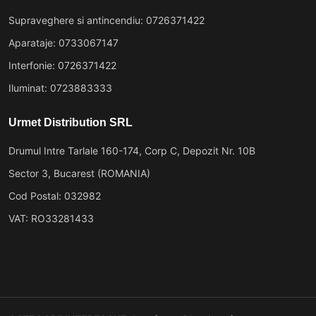
Supraveghere si antincendiu: 0726371422
Aparataje: 0733067147
Interfonie: 0726371422
Iluminat: 0723883333
Urmet Distribution SRL
Drumul Intre Tarlale 160-174, Corp C, Depozit Nr. 10B
Sector 3, Bucarest (ROMANIA)
Cod Postal: 032982
VAT: RO33281433