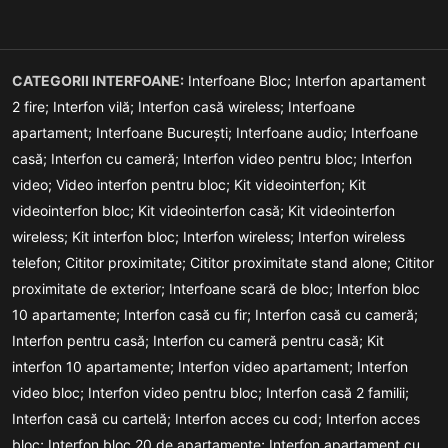
CATEGORII INTERFOANE:
Interfoane Bloc;
Interfon apartament
2 fire;
Interfon vilă;
Interfon casă wireless;
Interfoane
apartament;
Interfoane București;
Interfoane audio;
Interfoane
casă;
Interfon cu cameră;
Interfon video pentru bloc;
Interfon
video;
Video interfon pentru bloc;
Kit videointerfon;
Kit
videointerfon bloc;
Kit videointerfon casă;
Kit videointerfon
wireless;
Kit interfon bloc;
Interfon wireless;
Interfon wireless
telefon;
Cititor proximitate;
Cititor proximitate stand alone;
Cititor
proximitate de exterior;
Interfoane scară de bloc;
Interfon bloc
10 apartamente;
Interfon casă cu fir;
Interfon casă cu cameră;
Interfon pentru casă;
Interfon cu cameră pentru casă;
Kit
interfon 10 apartamente;
Interfon video apartament;
Interfon
video bloc;
Interfon video pentru bloc;
Interfon casă 2 familii;
Interfon casă cu cartelă;
Interfon acces cu cod;
Interfon acces
bloc;
Interfon bloc 20 de apartamente;
Interfon apartament cu