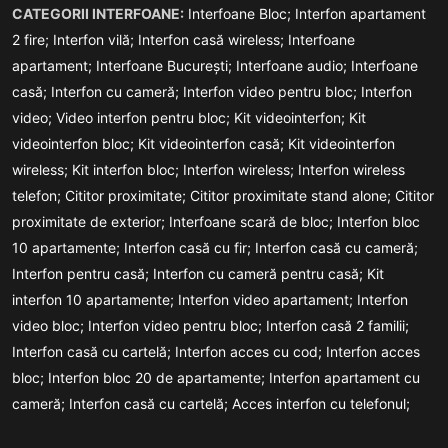
CATEGORII INTERFOANE:
Interfoane Bloc;
Interfon apartament
2 fire;
Interfon vilă;
Interfon casă wireless;
Interfoane
apartament;
Interfoane București;
Interfoane audio;
Interfoane
casă;
Interfon cu cameră;
Interfon video pentru bloc;
Interfon
video;
Video interfon pentru bloc;
Kit videointerfon;
Kit
videointerfon bloc;
Kit videointerfon casă;
Kit videointerfon
wireless;
Kit interfon bloc;
Interfon wireless;
Interfon wireless
telefon;
Cititor proximitate;
Cititor proximitate stand alone;
Cititor
proximitate de exterior;
Interfoane scară de bloc;
Interfon bloc
10 apartamente;
Interfon casă cu fir;
Interfon casă cu cameră;
Interfon pentru casă;
Interfon cu cameră pentru casă;
Kit
interfon 10 apartamente;
Interfon video apartament;
Interfon
video bloc;
Interfon video pentru bloc;
Interfon casă 2 familii;
Interfon casă cu cartelă;
Interfon acces cu cod;
Interfon acces
bloc;
Interfon bloc 20 de apartamente;
Interfon apartament cu
cameră;
Interfon casă cu cartelă;
Acces interfon cu telefonul;