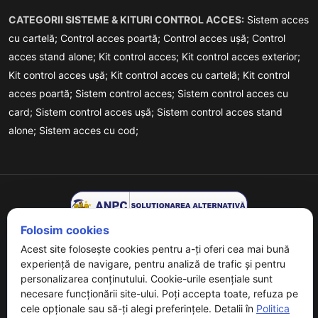
CATEGORII SISTEME & KITURI CONTROL ACCES:
Sistem acces
cu cartelă;
Control acces poartă;
Control acces ușă;
Control
acces stand alone;
Kit control acces;
Kit control acces exterior;
Kit control acces ușă;
Kit control acces cu cartelă;
Kit control
acces poartă;
Sistem control acces;
Sistem control acces cu
card;
Sistem control acces ușă;
Sistem control acces stand
alone;
Sistem acces cu cod;
Folosim cookies
Acest site folosește cookies pentru a-ți oferi cea mai bună
experiență de navigare, pentru analiză de trafic și pentru
personalizarea conținutului. Cookie-urile esențiale sunt
necesare funcționării site-ului. Poți accepta toate, refuza pe
Copyrights © 2026 URMET - Powered By
Digital Agency
. All
cele opționale sau să-ți alegi preferințele. Detalii în
Politica
Rights Reserved.