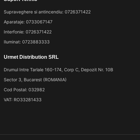
Supraveghere si antincendiu: 0726371422
Aparataje: 0733067147
Interfonie: 0726371422
Iluminat: 0723883333
Urmet Distribution SRL
Drumul Intre Tarlale 160-174, Corp C, Depozit Nr. 10B
Sector 3, Bucarest (ROMANIA)
Cod Postal: 032982
VAT: RO33281433