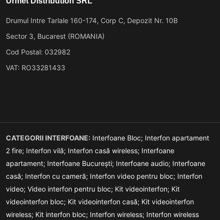
Urmet Distribution SRL
Drumul Intre Tarlale 160-174, Corp C, Depozit Nr. 10B
Sector 3, Bucarest (ROMANIA)
Cod Postal: 032982
VAT: RO33281433
CATEGORII INTERFOANE:
Interfoane Bloc;
Interfon apartament
2 fire;
Interfon vilă;
Interfon casă wireless;
Interfoane
apartament;
Interfoane București;
Interfoane audio;
Interfoane
casă;
Interfon cu cameră;
Interfon video pentru bloc;
Interfon
video;
Video interfon pentru bloc;
Kit videointerfon;
Kit
videointerfon bloc;
Kit videointerfon casă;
Kit videointerfon
wireless;
Kit interfon bloc;
Interfon wireless;
Interfon wireless